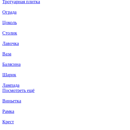
Тротуарная плитка
Ограда
Цоколь
Столик
Лавочка
Ваза
Балясина
Шарик
Лампада
Посмотреть ещё
Виньетка
Рамка
Крест