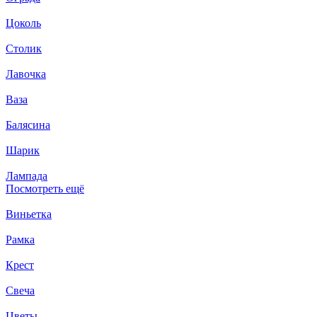
Цоколь
Столик
Лавочка
Ваза
Балясина
Шарик
Лампада
Посмотреть ещё
Виньетка
Рамка
Крест
Свеча
Цветы