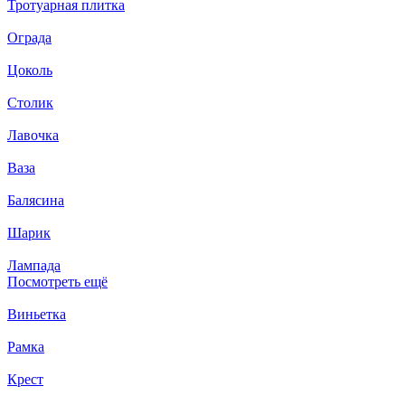
Тротуарная плитка
Ограда
Цоколь
Столик
Лавочка
Ваза
Балясина
Шарик
Лампада
Посмотреть ещё
Виньетка
Рамка
Крест