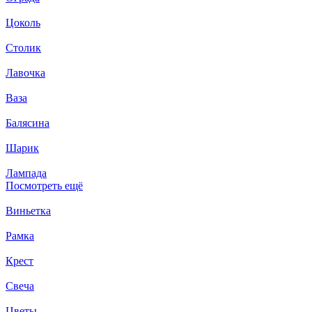
Цоколь
Столик
Лавочка
Ваза
Балясина
Шарик
Лампада
Посмотреть ещё
Виньетка
Рамка
Крест
Свеча
Цветы