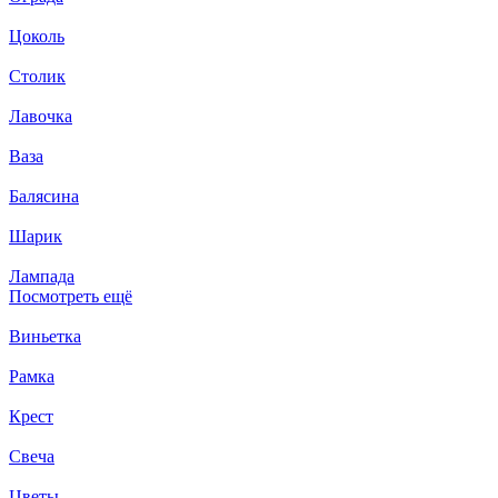
Цоколь
Столик
Лавочка
Ваза
Балясина
Шарик
Лампада
Посмотреть ещё
Виньетка
Рамка
Крест
Свеча
Цветы