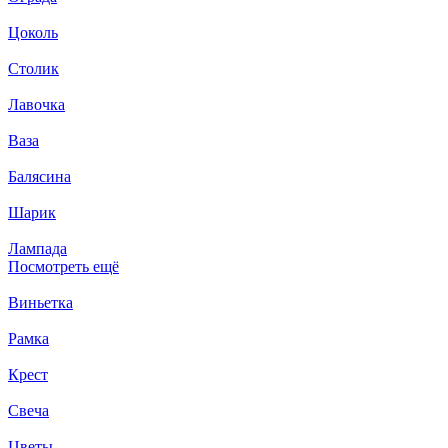
Цоколь
Столик
Лавочка
Ваза
Балясина
Шарик
Лампада
Посмотреть ещё
Виньетка
Рамка
Крест
Свеча
Цветы