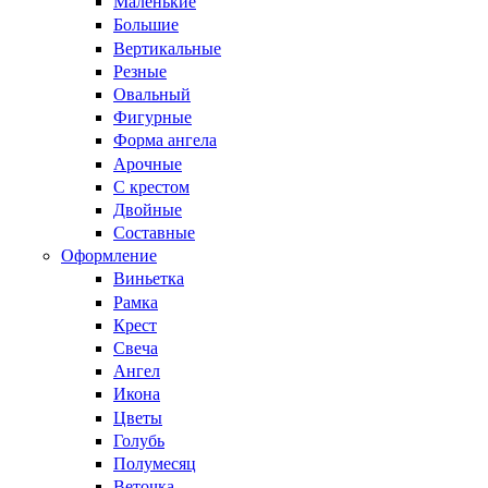
Маленькие
Большие
Вертикальные
Резные
Овальный
Фигурные
Форма ангела
Арочные
С крестом
Двойные
Составные
Оформление
Виньетка
Рамка
Крест
Свеча
Ангел
Икона
Цветы
Голубь
Полумесяц
Веточка