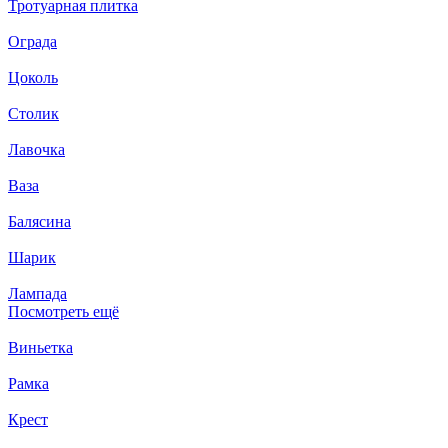
Тротуарная плитка
Ограда
Цоколь
Столик
Лавочка
Ваза
Балясина
Шарик
Лампада
Посмотреть ещё
Виньетка
Рамка
Крест