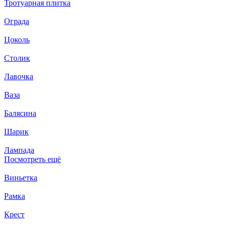
Тротуарная плитка
Ограда
Цоколь
Столик
Лавочка
Ваза
Балясина
Шарик
Лампада
Посмотреть ещё
Виньетка
Рамка
Крест