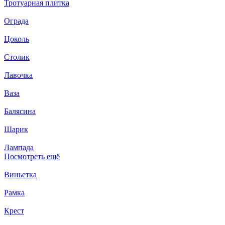
Тротуарная плитка
Ограда
Цоколь
Столик
Лавочка
Ваза
Балясина
Шарик
Лампада
Посмотреть ещё
Виньетка
Рамка
Крест