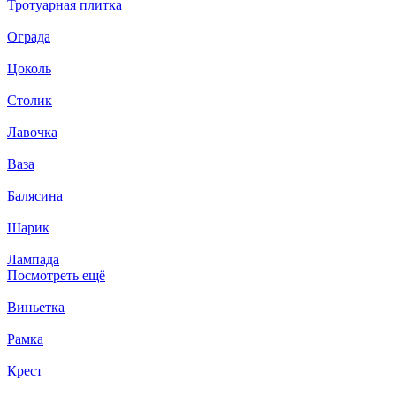
Тротуарная плитка
Ограда
Цоколь
Столик
Лавочка
Ваза
Балясина
Шарик
Лампада
Посмотреть ещё
Виньетка
Рамка
Крест