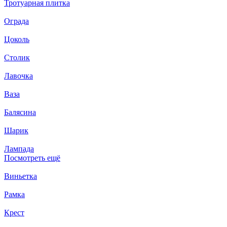
Тротуарная плитка
Ограда
Цоколь
Столик
Лавочка
Ваза
Балясина
Шарик
Лампада
Посмотреть ещё
Виньетка
Рамка
Крест