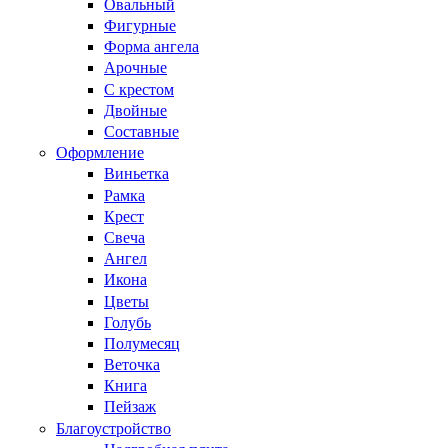
Овальный
Фигурные
Форма ангела
Арочные
С крестом
Двойные
Составные
Оформление
Виньетка
Рамка
Крест
Свеча
Ангел
Икона
Цветы
Голубь
Полумесяц
Веточка
Книга
Пейзаж
Благоустройство