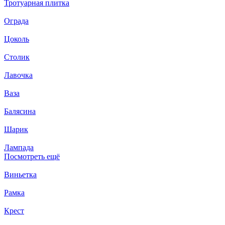
Тротуарная плитка
Ограда
Цоколь
Столик
Лавочка
Ваза
Балясина
Шарик
Лампада
Посмотреть ещё
Виньетка
Рамка
Крест