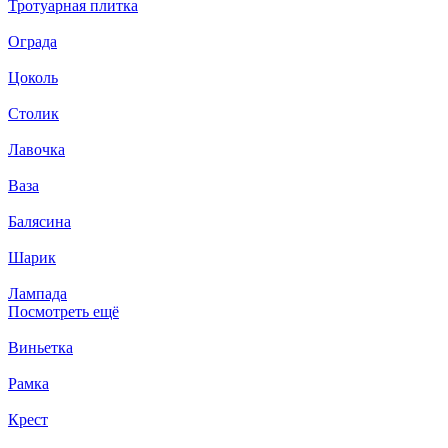
Тротуарная плитка
Ограда
Цоколь
Столик
Лавочка
Ваза
Балясина
Шарик
Лампада
Посмотреть ещё
Виньетка
Рамка
Крест