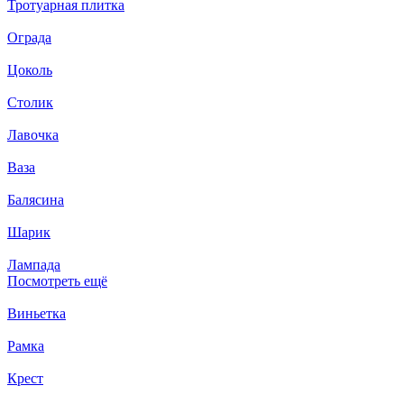
Тротуарная плитка
Ограда
Цоколь
Столик
Лавочка
Ваза
Балясина
Шарик
Лампада
Посмотреть ещё
Виньетка
Рамка
Крест