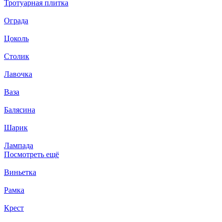
Тротуарная плитка
Ограда
Цоколь
Столик
Лавочка
Ваза
Балясина
Шарик
Лампада
Посмотреть ещё
Виньетка
Рамка
Крест