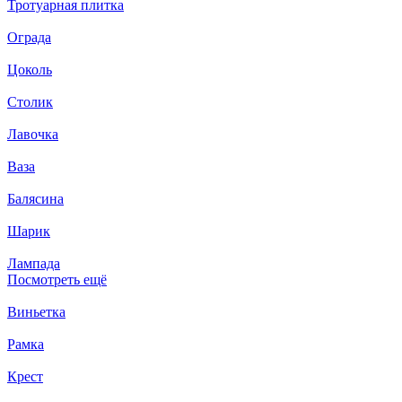
Тротуарная плитка
Ограда
Цоколь
Столик
Лавочка
Ваза
Балясина
Шарик
Лампада
Посмотреть ещё
Виньетка
Рамка
Крест