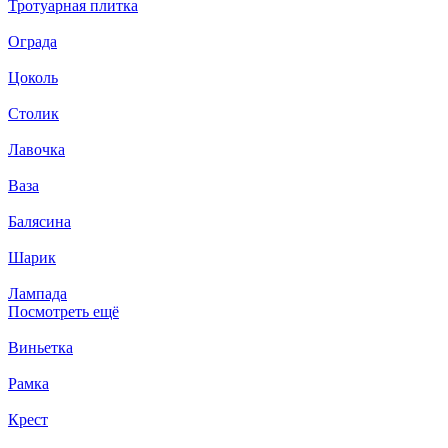
Тротуарная плитка
Ограда
Цоколь
Столик
Лавочка
Ваза
Балясина
Шарик
Лампада
Посмотреть ещё
Виньетка
Рамка
Крест