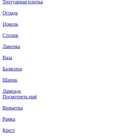
Тротуарная плитка
Ограда
Цоколь
Столик
Лавочка
Ваза
Балясина
Шарик
Лампада
Посмотреть ещё
Виньетка
Рамка
Крест