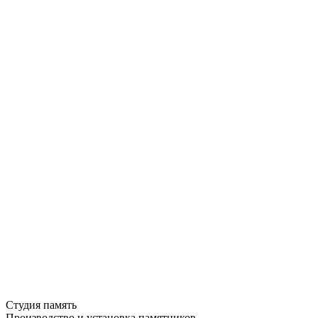
Студия память
Производство и установка памятников