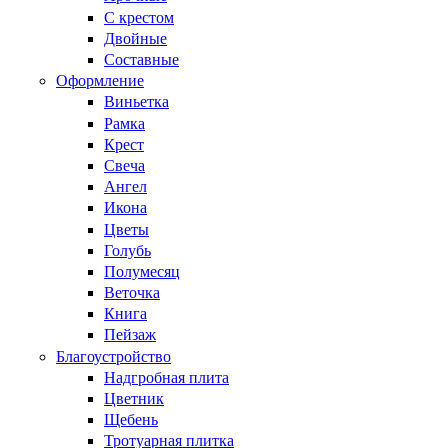
С крестом
Двойные
Составные
Оформление
Виньетка
Рамка
Крест
Свеча
Ангел
Икона
Цветы
Голубь
Полумесяц
Веточка
Книга
Пейзаж
Благоустройство
Надгробная плита
Цветник
Щебень
Тротуарная плитка