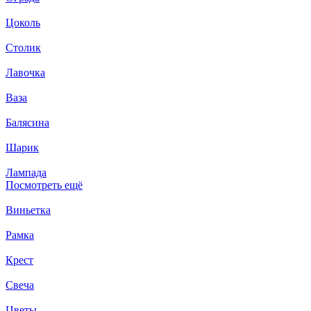
Цоколь
Столик
Лавочка
Ваза
Балясина
Шарик
Лампада
Посмотреть ещё
Виньетка
Рамка
Крест
Свеча
Цветы