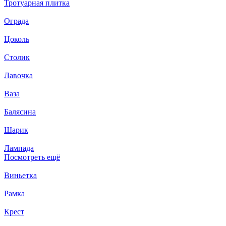
Тротуарная плитка
Ограда
Цоколь
Столик
Лавочка
Ваза
Балясина
Шарик
Лампада
Посмотреть ещё
Виньетка
Рамка
Крест