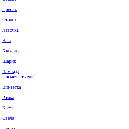
Цоколь
Столик
Лавочка
Ваза
Балясина
Шарик
Лампада
Посмотреть ещё
Виньетка
Рамка
Крест
Свеча
Цветы