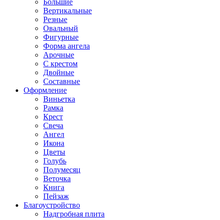
Большие
Вертикальные
Резные
Овальный
Фигурные
Форма ангела
Арочные
С крестом
Двойные
Составные
Оформление
Виньетка
Рамка
Крест
Свеча
Ангел
Икона
Цветы
Голубь
Полумесяц
Веточка
Книга
Пейзаж
Благоустройство
Надгробная плита