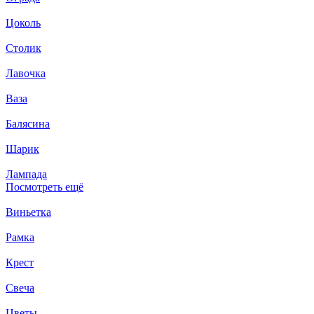
Цоколь
Столик
Лавочка
Ваза
Балясина
Шарик
Лампада
Посмотреть ещё
Виньетка
Рамка
Крест
Свеча
Цветы