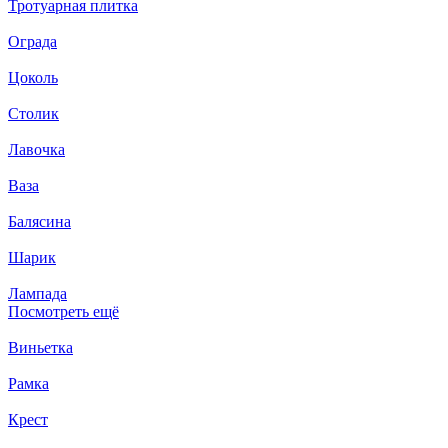
Тротуарная плитка
Ограда
Цоколь
Столик
Лавочка
Ваза
Балясина
Шарик
Лампада
Посмотреть ещё
Виньетка
Рамка
Крест