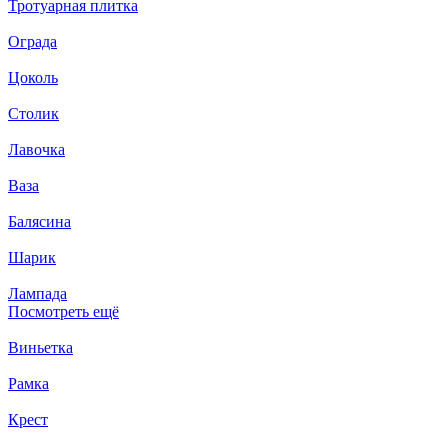
Тротуарная плитка
Ограда
Цоколь
Столик
Лавочка
Ваза
Балясина
Шарик
Лампада
Посмотреть ещё
Виньетка
Рамка
Крест